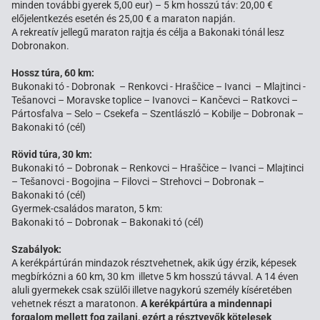
minden további gyerek 5,00 eur) – 5 km hosszú táv: 20,00 €
előjelentkezés esetén és 25,00 € a maraton napján.
A rekreatív jellegű maraton rajtja és célja a Bakonaki tónál lesz
Dobronakon.
Hossz túra, 60 km:
Bukonaki tó - Dobronak – Renkovci - Hraščice – Ivanci – Mlajtinci -
Tešanovci – Moravske toplice – Ivanovci – Kančevci – Ratkovci –
Pártosfalva – Selo – Csekefa – Szentlászló – Kobilje – Dobronak –
Bakonaki tó (cél)
Rövid túra, 30 km:
Bukonaki tó – Dobronak – Renkovci – Hraščice – Ivanci – Mlajtinci
– Tešanovci - Bogojina – Filovci – Strehovci – Dobronak –
Bakonaki tó (cél)
Gyermek-családos maraton, 5 km:
Bakonaki tó – Dobronak – Bakonaki tó (cél)
Szabályok:
A kerékpártúrán mindazok résztvehetnek, akik úgy érzik, képesek
megbírkózni a 60 km, 30 km illetve 5 km hosszú távval. A 14 éven
aluli gyermekek csak szülői illetve nagykorú személy kíséretében
vehetnek részt a maratonon.
A kerékpártúra a mindennapi
forgalom mellett fog zajlani, ezért a résztvevők kötelesek