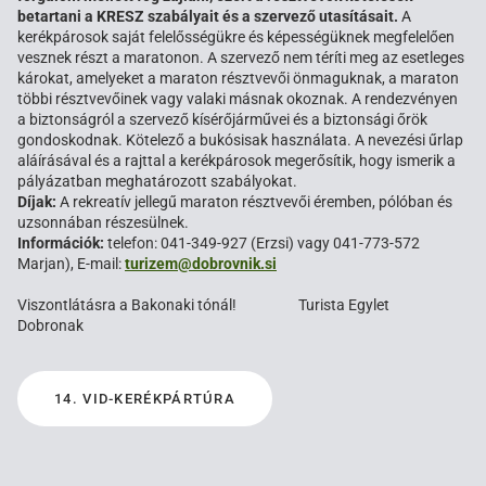
betartani a KRESZ szabályait és a szervező utasításait.
A
kerékpárosok saját felelősségükre és képességüknek megfelelően
vesznek részt a maratonon. A szervező nem téríti meg az esetleges
károkat, amelyeket a maraton résztvevői önmaguknak, a maraton
többi résztvevőinek vagy valaki másnak okoznak. A rendezvényen
a biztonságról a szervező kísérőjárművei és a biztonsági őrök
gondoskodnak. Kötelező a bukósisak használata. A nevezési űrlap
aláírásával és a rajttal a kerékpárosok megerősítik, hogy ismerik a
pályázatban meghatározott szabályokat.
Díjak:
A rekreatív jellegű maraton résztvevői éremben, pólóban és
uzsonnában részesülnek.
Információk:
telefon: 041-349-927 (Erzsi) vagy 041-773-572
Marjan), E-mail:
turizem@dobrovnik.si
Viszontlátásra a Bakonaki tónál! Turista Egylet
Dobronak
14. VID-KERÉKPÁRTÚRA