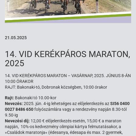
21.05.2025
14. VID KERÉKPÁROS MARATON,
2025
14. VID KERÉKPÁROS MARATON – VASÁRNAP, 2025. JÚNIUS 8-ÁN
10:00 ÓRAKOR
RAJT: Bakonaki-tó, Dobronak községben, 10:00 órakor
Rajt:
Bakonaki tó 10.00-kor
Nevezés:
2025. jún. 4-ig lehetséges az előjelentkezés az
SI56 0400
0027 8486 650
folyószámlára vagy a rendezvény napján 8.30-tól
9.50-ig
Nevezési díj:
12,00 € előjelentkezés esetén, 15,00 € a maraton
napján, 10%-os kedvezmény olimpiai kártya felmutatásakor, a
»Családok maratonja« (édesanya, édesapa és max. 2 gyermek,