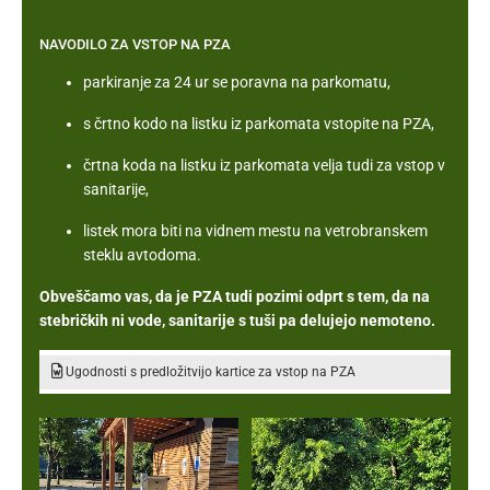
NAVODILO ZA VSTOP NA PZA
parkiranje za 24 ur se poravna na parkomatu,
s črtno kodo na listku iz parkomata vstopite na PZA,
črtna koda na listku iz parkomata velja tudi za vstop v
sanitarije,
listek mora biti na vidnem mestu na vetrobranskem
steklu avtodoma.
Obveščamo vas, da je PZA tudi pozimi odprt s tem, da na
stebričkih ni vode, sanitarije s tuši pa delujejo nemoteno.
Ugodnosti s predložitvijo kartice za vstop na PZA