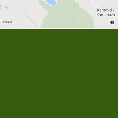
ZAVOD ZA OKOLJE IN TURIZEM DOBROVNIK -
KÖRNYEZETI ÉS IDEGENFORGALMI INTÉZET
DOBRONAK
Spletna stran občine Dobrovnik:
www.dobrovnik.si