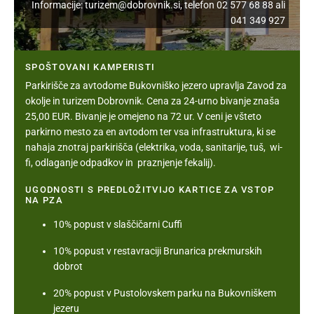
Informacije:
turizem@dobrovnik.si
, telefon
02 577 68 88
ali
041 349 927
SPOŠTOVANI KAMPERISTI
Parkirišče za avtodome Bukovniško jezero upravlja Zavod za
okolje in turizem Dobrovnik. Cena za 24-urno bivanje znaša
25,00 EUR. Bivanje je omejeno na 72 ur. V ceni je všteto
parkirno mesto za en avtodom ter vsa infrastruktura, ki se
nahaja znotraj parkirišča (elektrika, voda, sanitarije, tuš, wi-
fi, odlaganje odpadkov in praznjenje fekalij).
UGODNOSTI S PREDLOŽITVIJO KARTICE ZA VSTOP
NA PZA
10% popust v slaščičarni Cuffi
10% popust v restavraciji Brunarica prekmurskih
dobrot
20% popust v Pustolovskem parku na Bukovniškem
jezeru