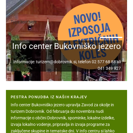
Type text here
Info center Bukovniško jezero
Informacije:
turizem@dobrovnik.si
, telefon
02 577 68 88
ali
041 349 927
PESTRA PONUDBA IZ NAŠIH KRAJEV
Info center Bukovniško jezero upravlja Zavod za okolje in
turizem Dobrovnik. Od februarja do novembra nudi
informacije o občini Dobrovnik, spominke, lokalne izdelke,
izvaja lokalno vodenje, pripravlja in izvaja programe za
zaključene skupine in tematske dni. V Info centru si lahko