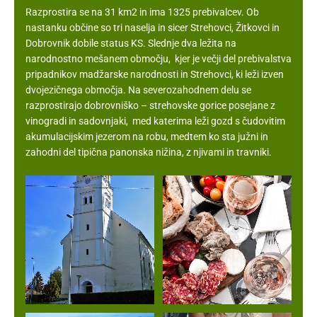
Razprostira se na 31 km2 in ima 1325 prebivalcev. Ob
nastanku občine so tri naselja in sicer Strehovci, Žitkovci in
Dobrovnik dobile status KS. Slednje dva ležita na
narodnostno mešanem območju, kjer je večji del prebivalstva
pripadnikov madžarske narodnosti in Strehovci, ki leži izven
dvojezičnega območja. Na severozahodnem delu se
razprostirajo dobrovniško – strehovske gorice posejane z
vinogradi in sadovnjaki, med katerima leži gozd s čudovitim
akumulacijskim jezerom na robu, medtem ko sta južni in
zahodni del tipična panonska nižina, z njivami in travniki.