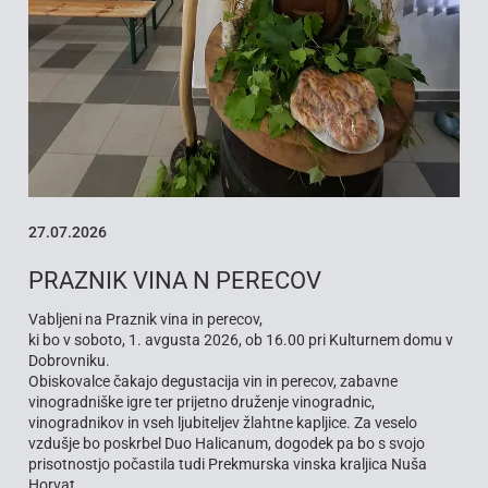
27.07.2026
1
PRAZNIK VINA N PERECOV
J
Vabljeni na Praznik vina in perecov,
Va
ki bo v soboto, 1. avgusta 2026, ob 16.00 pri Kulturnem domu v
da
Dobrovniku.
Na
Obiskovalce čakajo degustacija vin in perecov, zabavne
iz
vinogradniške igre ter prijetno druženje vinogradnic,
čl
vinogradnikov in vseh ljubiteljev žlahtne kapljice. Za veselo
Pr
vzdušje bo poskrbel Duo Halicanum, dogodek pa bo s svojo
prisotnostjo počastila tudi Prekmurska vinska kraljica Nuša
Horvat.