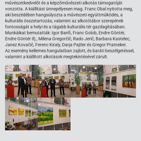
művészetkedvelőt és a képzőművészeti alkotás támogatóját
vonzotta. A kiállítást ünnepélyesen mag. Franc Obal nyitotta meg,
aki beszédében hangsúlyozta a művészeti együttműködés, a
kulturális összetartozás, valamint az alkotótábor szerepének
fontosságát a helyi és a tágabb kulturális tér gazdagításában.
Munkáikat bemutatták: Igor Banfi, Franc Golob, Endre Göntér,
Endre Göntér ifj., Milena Gregorčič, Rado Jerič, Barbara Kastelec,
Janez Kovačič, Ferenc Kiraly, Darja Pajtler és Gregor Pratneker.
Az esemény kellemes hangulatban zajlott, és baráti beszélgetéssel,
valamint a kiállított alkotások megtekintésével zárult.