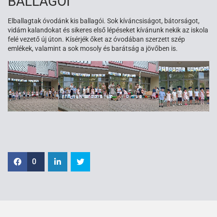
BALLAGÓI
Elballagtak óvodánk kis ballagói. Sok kíváncsiságot, bátorságot,
vidám kalandokat és sikeres első lépéseket kívánunk nekik az iskola
felé vezető új úton. Kísérjék őket az óvodában szerzett szép
emlékek, valamint a sok mosoly és barátság a jövőben is.
0