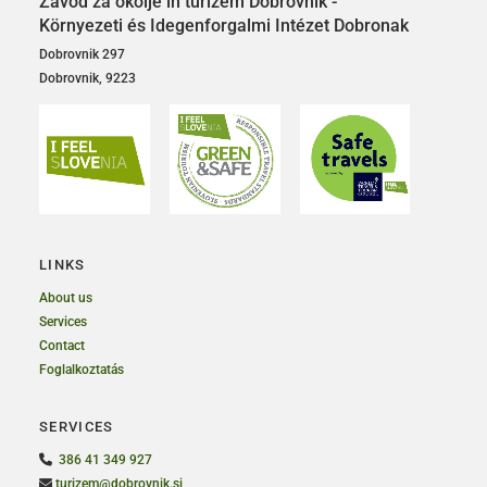
Zavod za okolje in turizem Dobrovnik -
Környezeti és Idegenforgalmi Intézet Dobronak
Dobrovnik 297
Dobrovnik, 9223
LINKS
About us
Services
Contact
Foglalkoztatás
SERVICES

386 41 349 927

turizem@dobrovnik.si