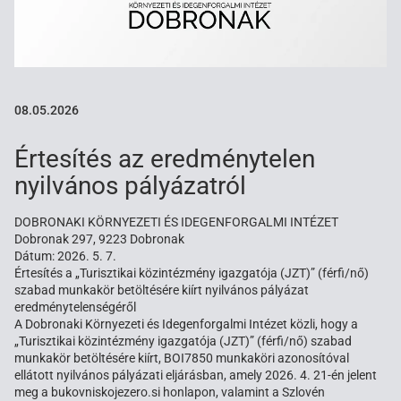
08.05.2026
Értesítés az eredménytelen
nyilvános pályázatról
DOBRONAKI KÖRNYEZETI ÉS IDEGENFORGALMI INTÉZET
Dobronak 297, 9223 Dobronak
Dátum: 2026. 5. 7.
Értesítés a „Turisztikai közintézmény igazgatója (JZT)” (férfi/nő)
szabad munkakör betöltésére kiírt nyilvános pályázat
eredménytelenségéről
A Dobronaki Környezeti és Idegenforgalmi Intézet közli, hogy a
„Turisztikai közintézmény igazgatója (JZT)” (férfi/nő) szabad
munkakör betöltésére kiírt, BOI7850 munkaköri azonosítóval
ellátott nyilvános pályázati eljárásban, amely 2026. 4. 21-én jelent
meg a bukovniskojezero.si honlapon, valamint a Szlovén