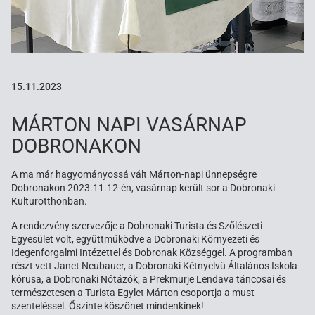
15.11.2023
MÁRTON NAPI VASÁRNAP
DOBRONAKON
A ma már hagyományossá vált Márton-napi ünnepségre
Dobronakon 2023.11.12-én, vasárnap került sor a Dobronaki
Kulturotthonban.
A rendezvény szervezője a Dobronaki Turista és Szőlészeti
Egyesület volt, együttműködve a Dobronaki Környezeti és
Idegenforgalmi Intézettel és Dobronak Községgel. A programban
részt vett Janet Neubauer, a Dobronaki Kétnyelvü Általános Iskola
kórusa, a Dobronaki Nótázók, a Prekmurje Lendava táncosai és
természetesen a Turista Egylet Márton csoportja a must
szenteléssel. Őszinte köszönet mindenkinek!