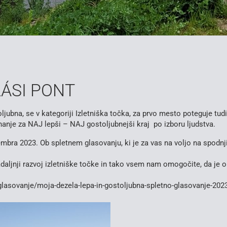
LÁSI PONT
jubna, se v kategoriji Izletniška točka, za prvo mesto poteguje tudi
znanje za NAJ lepši – NAJ gostoljubnejši kraj po izboru ljudstva.
tembra 2023. Ob spletnem glasovanju, ki je za vas na voljo na spodn
daljnji razvoj izletniške točke in tako vsem nam omogočite, da je 
o-glasovanje/moja-dezela-lepa-in-gostoljubna-spletno-glasovanje-202