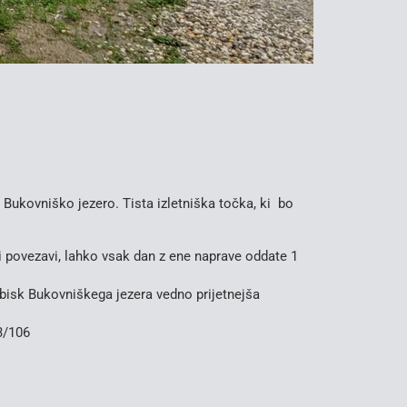
 Bukovniško jezero. Tista izletniška točka, ki bo
ji povezavi, lahko vsak dan z ene naprave oddate 1
obisk Bukovniškega jezera vedno prijetnejša
3/106