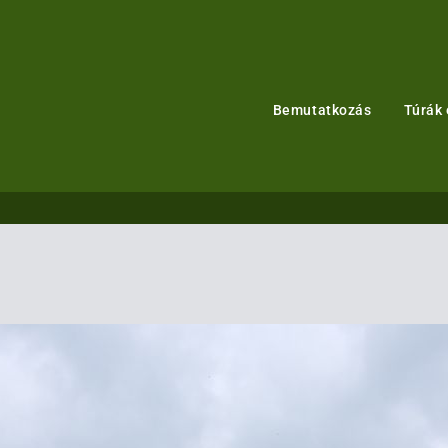
Bemutatkozás
Túrák