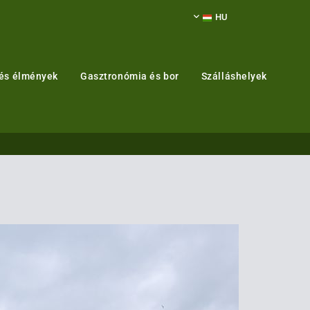
HU
 és élmények
Gasztronómia és bor
Szálláshelyek