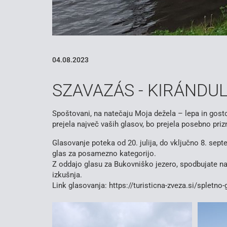
04.08.2023
SZAVAZÁS - KIRÁNDU
Spoštovani, na natečaju Moja dežela – lepa in gostol
prejela največ vaših glasov, bo prejela posebno pri
Glasovanje poteka od 20. julija, do vključno 8. sep
glas za posamezno kategorijo.
Z oddajo glasu za Bukovniško jezero, spodbujate na
izkušnja.
Link glasovanja: https://turisticna-zveza.si/spletn