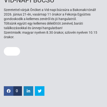
VID-NAPI BÚCSÚ
Szeretettel várjuk Önöket a Vid-napi búcsúra a Bakonaki-tónál!
2026. június 21-én, vasárnap 11 órakor a Fekonja Együttes
gondoskodik a kellemes zenéről és jó hangulatról.
Töltsünk együtt egy kellemes délelőttöt zenével, baráti
találkozásokkal és ünnepi hangulatban!
Szentmisék: magyar nyelven 8.30 órakor, szlovén nyelven 10.15
órakor.
0