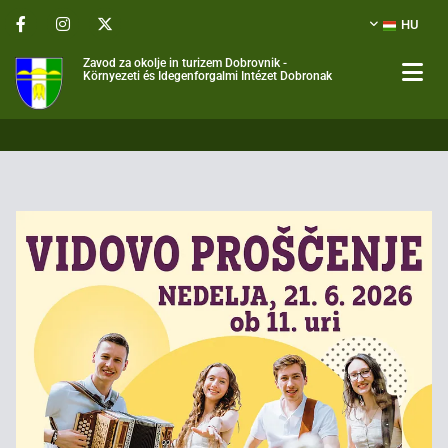
HU
Zavod za okolje in turizem Dobrovnik -
Környezeti és Idegenforgalmi Intézet Dobronak