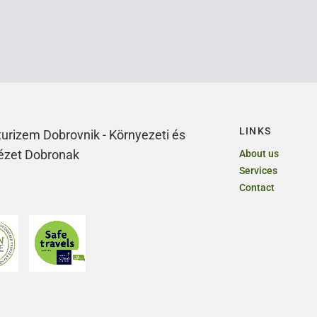
LINKS
 turizem Dobrovnik - Környezeti és
tézet Dobronak
About us
Services
Contact