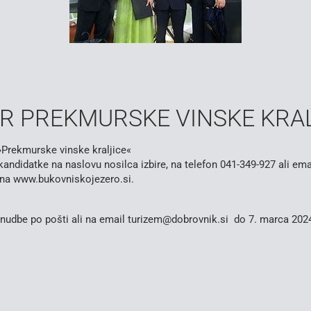
OR PREKMURSKE VINSKE KRA
»Prekmurske vinske kraljice«
kandidatke na naslovu nosilca izbire, na telefon 041-349-927 ali emai
 na www.bukovniskojezero.si.
ponudbe po pošti ali na email turizem@dobrovnik.si do 7. marca 202