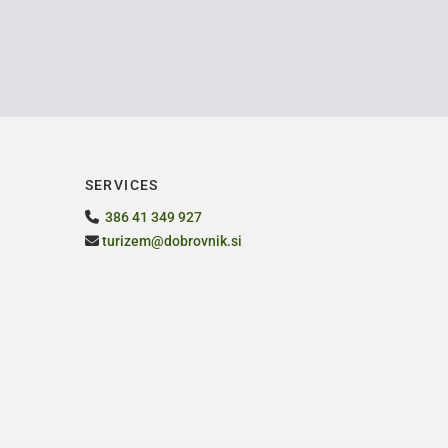
SERVICES
386 41 349 927

turizem@dobrovnik.si
