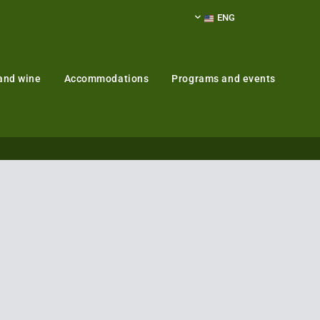
ENG
and wine
Accommodations
Programs and events