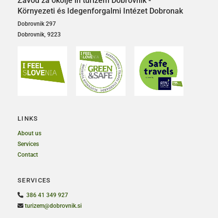
Zavod za okolje in turizem Dobrovnik -
Környezeti és Idegenforgalmi Intézet Dobronak
Dobrovnik 297
Dobrovnik, 9223
LINKS
About us
Services
Contact
SERVICES

386 41 349 927

turizem@dobrovnik.si