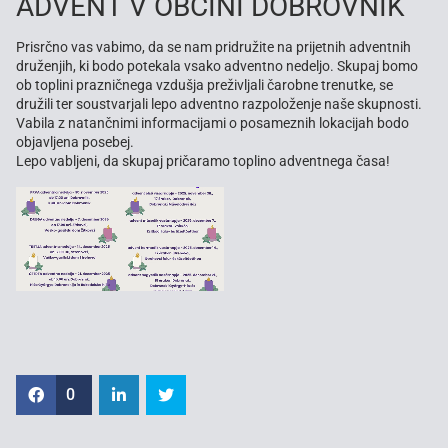
ADVENT V OBČINI DOBROVNIK
Prisrčno vas vabimo, da se nam pridružite na prijetnih adventnih
druženjih, ki bodo potekala vsako adventno nedeljo. Skupaj bomo
ob toplini prazničnega vzdušja preživljali čarobne trenutke, se
družili ter soustvarjali lepo adventno razpoloženje naše skupnosti.
Vabila z natančnimi informacijami o posameznih lokacijah bodo
objavljena posebej.
Lepo vabljeni, da skupaj pričaramo toplino adventnega časa!
0