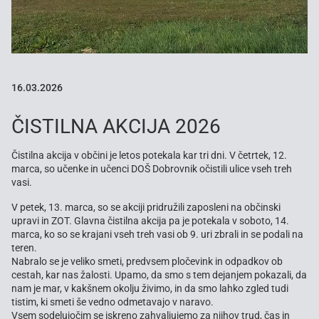
16.03.2026
ČISTILNA AKCIJA 2026
Čistilna akcija v občini je letos potekala kar tri dni. V četrtek, 12.
marca, so učenke in učenci DOŠ Dobrovnik očistili ulice vseh treh
vasi.
V petek, 13. marca, so se akciji pridružili zaposleni na občinski
upravi in ZOT. Glavna čistilna akcija pa je potekala v soboto, 14.
marca, ko so se krajani vseh treh vasi ob 9. uri zbrali in se podali na
teren.
Nabralo se je veliko smeti, predvsem pločevink in odpadkov ob
cestah, kar nas žalosti. Upamo, da smo s tem dejanjem pokazali, da
nam je mar, v kakšnem okolju živimo, in da smo lahko zgled tudi
tistim, ki smeti še vedno odmetavajo v naravo.
Vsem sodelujočim se iskreno zahvaljujemo za njihov trud, čas in