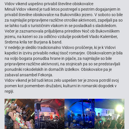
Vidov vikend uspešno privabil številne obiskovalce
Minuli Vidov vikend je tudi letos postregel s pestrim dogajanjem in
privabil številne obiskovalce na Bukovniško jezero. V soboto so bile
za najmlajše pripravljene različne otroške aktivnosti, zapeljali pa so
se lahko tudi s turističnim vlakom in se posladkali s sladoledom.
Večer je zaznamovala priljubljena prireditev Noč ob Bukovniškem
jezeru, na kateri so za odlično vzdušje poskrbeli Vlado Kalember,
Srebrna krila ter Burjana & band.
V nedeljo je sledilo tradicionalno Vidovo proščenje, ki je k Vidovi
kapelici in izviru privabilo nekaj tisoč romarjev. Obiskovalcem je bila
na voljo bogata ponudba hrane in pijače, za najmlajše so bile
pripravljene različne aktivnosti, na stojnicah pa so se predstavljali
ponudniki rokodelskih in domačih izdelkov. Obiskovalce pa je
zabaval ansambel Fekonja.
Vidov vikend je bil tudi letos zelo uspešen ter je znova potrdil svoj
pomen kot pomemben družabni, kulturni in romarski dogodek v
regiji.